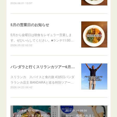
2026.06.01 13:57
5月の営業日のお知らせ
5月から金曜日は朝食をレギュラー営業しま
す。ぜひいらしてください。■ランチ11:00…
2026.05.02 03:52
バンダラと行くスリランカツアー6月出発
スリランカ スパイスと食の旅 4泊5日バンダ
ラランカ店主 BANDARAと巡る特別ツアー…
2026.04.23 09:42
2019.02.10 12:00
2019.01.11 09:00
#カレーときどき村田倫
ananに掲載されまし