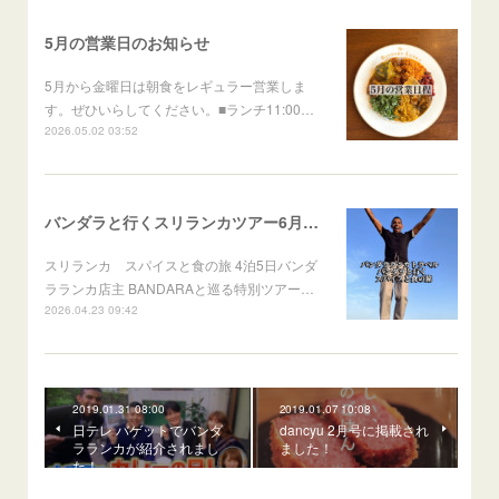
5月の営業日のお知らせ
5月から金曜日は朝食をレギュラー営業しま
す。ぜひいらしてください。■ランチ11:00…
2026.05.02 03:52
バンダラと行くスリランカツアー6月出発
スリランカ スパイスと食の旅 4泊5日バンダ
ラランカ店主 BANDARAと巡る特別ツアー…
2026.04.23 09:42
2019.01.31 08:00
2019.01.07 10:08
日テレ バゲットでバンダ
dancyu 2月号に掲載され
ラランカが紹介されまし
ました！
た！