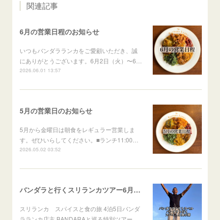
関連記事
6月の営業日程のお知らせ
いつもバンダラランカをご愛顧いただき、誠
にありがとうございます。6月2日（火）〜6…
2026.06.01 13:57
5月の営業日のお知らせ
5月から金曜日は朝食をレギュラー営業しま
す。ぜひいらしてください。■ランチ11:00…
2026.05.02 03:52
バンダラと行くスリランカツアー6月出発
スリランカ スパイスと食の旅 4泊5日バンダ
ラランカ店主 BANDARAと巡る特別ツアー…