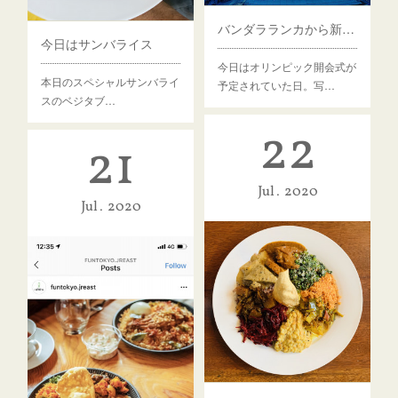
バンダラランカから新国立競技場まで歩いて10分です
今日はサンバライス
今日はオリンピック開会式が
本日のスペシャル サンバライ
予定されていた日。写…
スのベジタブ…
22
21
Jul
2020
Jul
2020