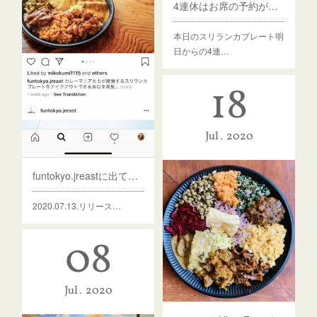
4連休はお席の予約がおすすめです
本日のスリランカプレート 明
日からの4連…
18
Jul
2020
funtokyo.jreastに出ています
2020.07.13.リリース…
08
Jul
2020