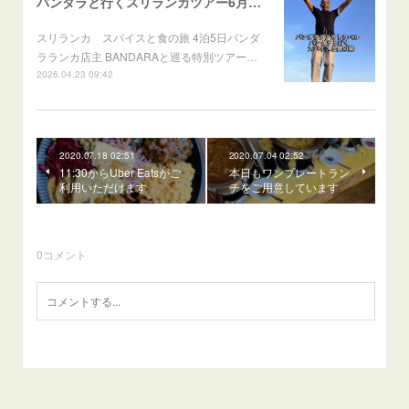
バンダラと行くスリランカツアー6月出発
スリランカ スパイスと食の旅 4泊5日バンダ
ラランカ店主 BANDARAと巡る特別ツアー…
2026.04.23 09:42
2020.07.18 02:51
2020.07.04 02:52
11:30からUber Eatsがご
本日もワンプレートラン
利用いただけます
チをご用意しています
0
コメント