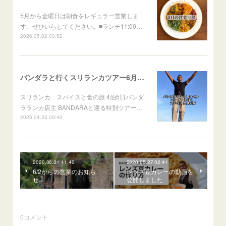
5月から金曜日は朝食をレギュラー営業しま
す。ぜひいらしてください。■ランチ11:00…
2026.05.02 03:52
バンダラと行くスリランカツアー6月出発
スリランカ スパイスと食の旅 4泊5日バンダ
ラランカ店主 BANDARAと巡る特別ツアー…
2026.04.23 09:42
2020.06.01 11:40
2020.05.27 02:41
6/2からの営業のお知ら
レンズ豆カレーの動画を
せ
公開しました
0
コメント