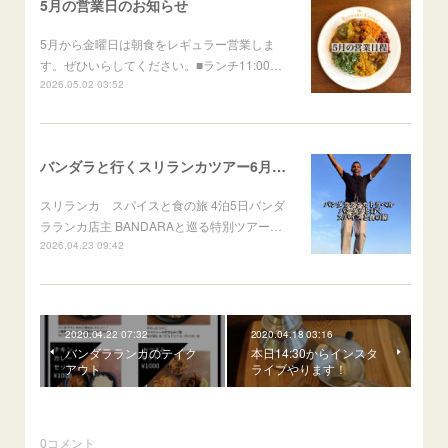
5月の営業日のお知らせ
5月から金曜日は朝食をレギュラー営業しま
す。ぜひいらしてください。■ランチ11:00…
2026.05.02 03:52
バンダラと行くスリランカツアー6月出発
スリランカ スパイスと食の旅 4泊5日バンダ
ラランカ店主 BANDARAと巡る特別ツアー…
2026.04.23 09:42
2020.04.22 07:32
2020.04.18 03:16
バンダラランカのテイク
本日14:30からインスタ
アウト
ライブやります！
0
コメント