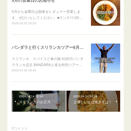
5月から金曜日は朝食をレギュラー営業しま
す。ぜひいらしてください。■ランチ11:00…
2026.05.02 03:52
バンダラと行くスリランカツアー6月出発
スリランカ スパイスと食の旅 4泊5日バンダ
ラランカ店主 BANDARAと巡る特別ツアー…
2026.04.23 09:42
2020.04.14 02:42
2020.04.11 03:04
スリランカのお正月
土曜といえば焼きそば！
0
コメント