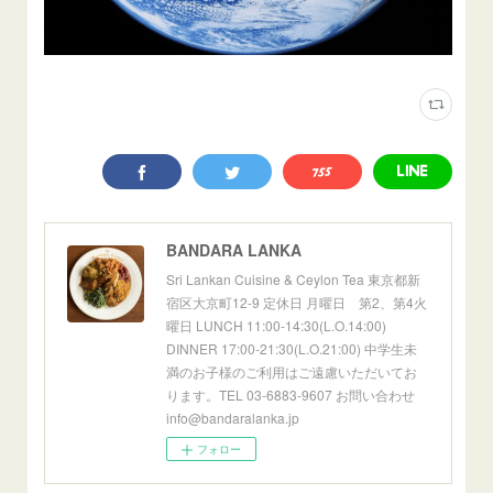
BANDARA LANKA
Sri Lankan Cuisine & Ceylon Tea 東京都新
宿区大京町12-9 定休日 月曜日 第2、第4火
曜日 LUNCH 11:00-14:30(L.O.14:00)
DINNER 17:00-21:30(L.O.21:00) 中学生未
満のお子様のご利用はご遠慮いただいてお
ります。TEL 03-6883-9607 お問い合わせ
info@bandaralanka.jp
フォロー