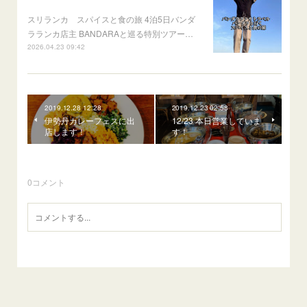
スリランカ スパイスと食の旅 4泊5日バンダ
ラランカ店主 BANDARAと巡る特別ツアー…
2026.04.23 09:42
2019.12.28 12:28
2019.12.23 02:58
伊勢丹カレーフェスに出
12/23 本日営業していま
店します！
す！
0
コメント