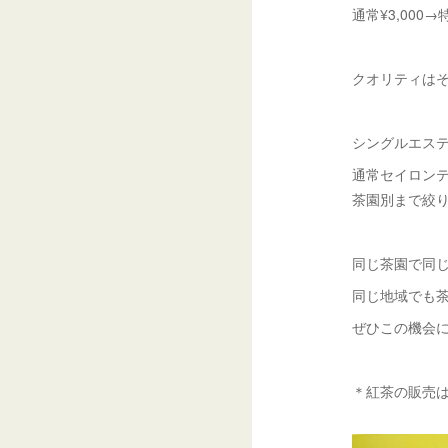
通常¥3,000→特
クオリティは
シングルエス
通常セイロン
茶園別まで絞
同じ茶園で同
同じ地域でも
ぜひこの機会
＊紅茶の販売