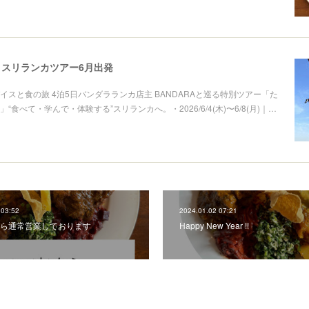
スリランカツアー6月出発
イスと食の旅 4泊5日バンダラランカ店主 BANDARAと巡る特別ツアー「た
“食べて・学んで・体験する”スリランカへ。・2026/6/4(木)〜6/8(月)｜…
 03:52
2024.01.02 07:21
土)から通常営業しております
Happy New Year !!