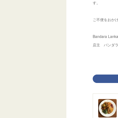
す。
ご不便をおか
Bandara Lank
店主 バンダ