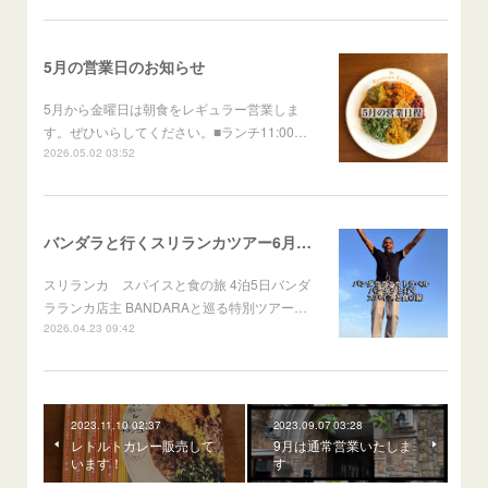
5月の営業日のお知らせ
5月から金曜日は朝食をレギュラー営業しま
す。ぜひいらしてください。■ランチ11:00…
2026.05.02 03:52
バンダラと行くスリランカツアー6月出発
スリランカ スパイスと食の旅 4泊5日バンダ
ラランカ店主 BANDARAと巡る特別ツアー…
2026.04.23 09:42
2023.11.10 02:37
2023.09.07 03:28
レトルトカレー販売して
9月は通常営業いたしま
います！
す