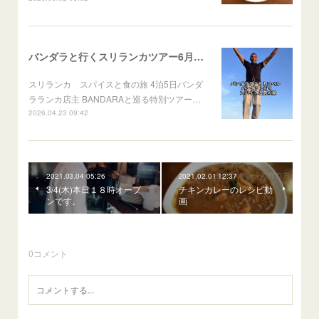
バンダラと行くスリランカツアー6月出発
スリランカ スパイスと食の旅 4泊5日バンダ
ラランカ店主 BANDARAと巡る特別ツアー…
2026.04.23 09:42
2021.03.04 05:26
2021.02.01 12:37
3/4(木)本日１８時オープ
チキンカレーのレシピ動
ンです。
画
0
コメント